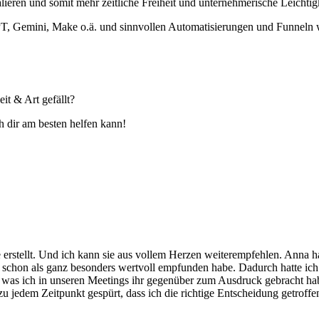
lieren und somit mehr zeitliche Freiheit und unternehmerische Leichtig
, Gemini, Make o.ä. und sinnvollen Automatisierungen und Funneln we
it & Art gefällt?
 dir am besten helfen kann!
e erstellt. Und ich kann sie aus vollem Herzen weiterempfehlen. Anna h
 schon als ganz besonders wertvoll empfunden habe. Dadurch hatte ich
 was ich in unseren Meetings ihr gegenüber zum Ausdruck gebracht habe
u jedem Zeitpunkt gespürt, dass ich die richtige Entscheidung getroffen 