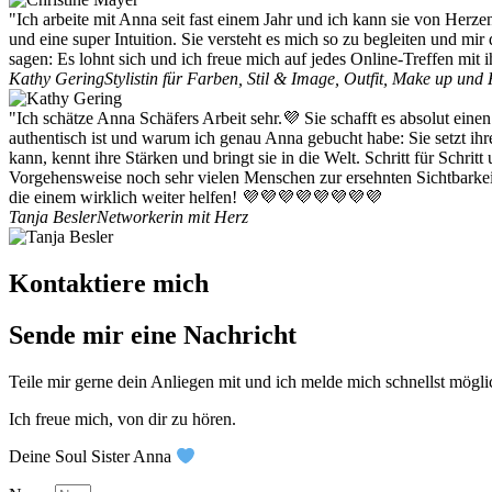
"Ich arbeite mit Anna seit fast einem Jahr und ich kann sie von Herz
und eine super Intuition. Sie versteht es mich so zu begleiten und m
sagen: Es lohnt sich und ich freue mich auf jedes Online-Treffen mit
Kathy Gering
Stylistin für Farben, Stil & Image, Outfit, Make up und
"Ich schätze Anna Schäfers Arbeit sehr.💜 Sie schafft es absolut ein
authentisch ist und warum ich genau Anna gebucht habe: Sie setzt ih
kann, kennt ihre Stärken und bringt sie in die Welt. Schritt für Schri
Vorgehensweise noch sehr vielen Menschen zur ersehnten Sichtbarkeit
die einem wirklich weiter helfen! 💜💜💜💜💜💜💜💜
Tanja Besler
Networkerin mit Herz
Kontaktiere mich
Sende mir eine Nachricht
Teile mir gerne dein Anliegen mit und ich melde mich schnellst möglic
Ich freue mich, von dir zu hören.
Deine Soul Sister Anna