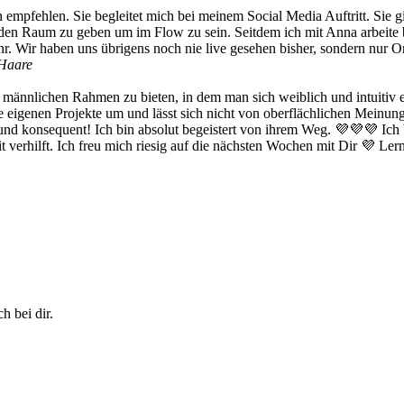
en empfehlen. Sie begleitet mich bei meinem Social Media Auftritt. Si
ir den Raum zu geben um im Flow zu sein. Seitdem ich mit Anna arbeite
 ihr. Wir haben uns übrigens noch nie live gesehen bisher, sondern nur
 Haare
en männlichen Rahmen zu bieten, in dem man sich weiblich und intuitiv 
re eigenen Projekte um und lässt sich nicht von oberflächlichen Meinu
tt und konsequent! Ich bin absolut begeistert von ihrem Weg. 💜💜💜 Ich
 verhilft. Ich freu mich riesig auf die nächsten Wochen mit Dir 💜 Le
h bei dir.