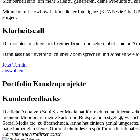
Sichtbarkeit sind, um mehr Sales zu generieren, deine Produkte zu ska
Mit meinem Knowhow in künstlicher Intelligenz (KI/AI) wie ChatGPT
sorgen.
Klarheitscall
Du möchtest mich erst mal kennenlernen und sehen, ob dir meine Arbe
Dann lass uns unverbindlich über Zoom sprechen und schauen wie ich
Jetzt Termin
auswählen
Portfolio Kundenprojekte
Kundenfeedbacks
Die liebe Anna von Soul Sister Media hat für mich meine Internetseit
in einem Moodboard meine Farb- und Bildsprache festgelegt, was ich
Social Media etc. zu übernehmen. Anna hat einfach genial umgesetzt,
hatte immer ein offenes Ohr und ein tolles Gespür für mich. Ich habe z
Christine Mayer
Stärkencoach